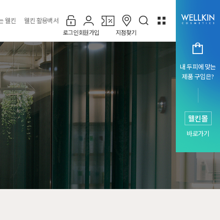
는 웰킨
웰킨 활용백서
로그인
회원가입
지점찾기
내 두피에 맞는
제품 구입은?
웰킨몰
바로가기