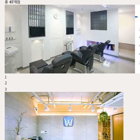
총
47
개점
1
2
3