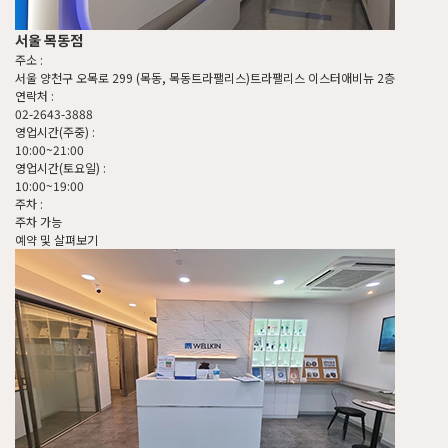
서울 목동점
첨부파일
주소 :
서울 양천구 오목로 299 (목동, 목동트라팰리스)트라팰리스 이스터애비뉴 2층
연락처 :
첨부파일
02-2643-3888
영업시간(주중) :
개인정보 수집 
10:00~21:00
영업시간(토요일) :
10:00~19:00
개인정보 수집 
주차 :
주차 가능
예약 및 살펴보기