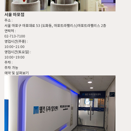
고객불편사항
업무제휴/광고문의
*
는 
서울 마포점
주소 :
서울 마포구 마포대로 53 (도화동, 마포트라팰리스)마포트라팰리스 2층
연락처 :
지점선택
02-713-7100
구분
영업시간(주중) :
10:00~21:00
영업시간(토요일) :
이름
담당자
10:00~19:00
주차 :
주차 가능
예약 및 살펴보기
제목
이름
제목
문의내용
문의내용