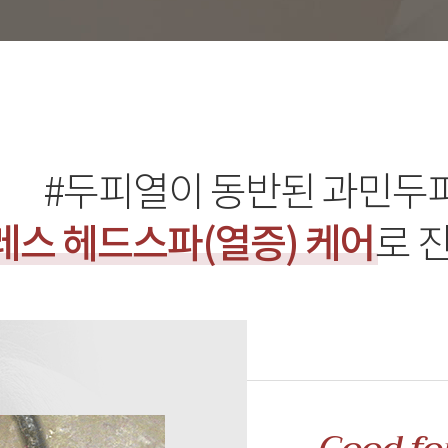
#두피열이 동반된 과민두피
스 헤드스파(열증) 케어
로 