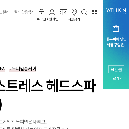
는 웰킨
웰킨 활용백서
로그인
회원가입
지점찾기
내 두피에 맞는
제품 구입은?
PA
#두피열증케어
웰킨몰
스트레스 헤드스파
바로가기
)
뜨거워진 두피열은 내리고,