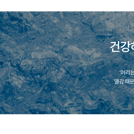
고객불편사항
업무제휴/광고문의
*
는 
지점선택
구분
건강
이름
담당자
‘머리는
제목
이름
열감 때문
제목
문의내용
문의내용