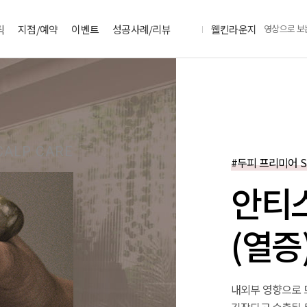
틱
지점/예약
이벤트
성공사례/리뷰
웰킨라운지
영상으로 보
CALP CARE
#두피 프리미어 S
안티
(열증
내외부 영향으로 