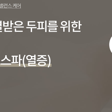
 밸런스 케어
열받은 두피를 위한
스파(열증)