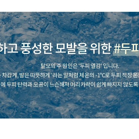
필수 입력 항목
*
는 필수 입력 항목
업체명
하고 풍성한 모발을 위한
#두
휴대폰 번호
홈페이지 주소
탈모의 주 원인은 ‘두피 열감’ 입니다.
 차갑게, 발은 따뜻하게’ 라는 말처럼 체온의 -1°C로 두피 적정 
휴대폰 번호
에 두피 탄력과 모공이 느슨해져 머리카락이 쉽게 빠지지 않도