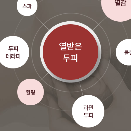
열감
스파
열받은
두피
쿨
두피
테라피
힐링
과민
두피