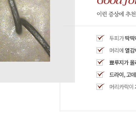
Good fo
이런 증상에 추
두피가
딱딱
머리에
열감
뾰루지가 올
드라이, 고
머리카락이