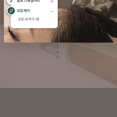
탈모 스페셜리티
모발케어
모발 All 케어 2종