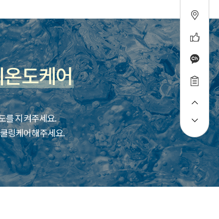
피온도케어
온도를 지켜주세요.
록 쿨링케어해주세요.