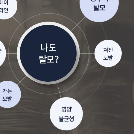
헤어
탈모
라인
나도
는
쳐진
탈모?
모발
가는
모발
영양
불균형