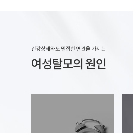
고객불편사항
업무제휴/광고문의
*
는 
지점선택
구분
건강상태와도 밀접한 연관을 가지는
이름
담당자
여성탈모의 원인
제목
이름
제목
문의내용
문의내용