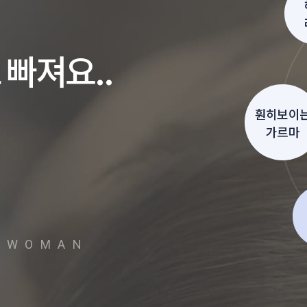
빠져요..
훤히보이
가르마
R WOMAN