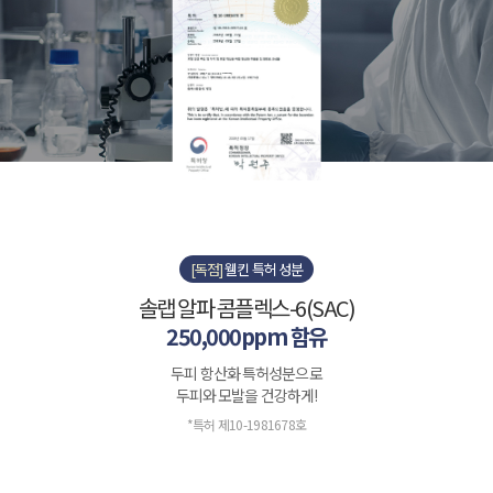
[독점]
웰킨 특허 성분
솔랩 알파 콤플렉스-6(SAC)
250,000ppm 함유
두피 항산화 특허성분으로
두피와 모발을 건강하게!
*특허 제10-1981678호