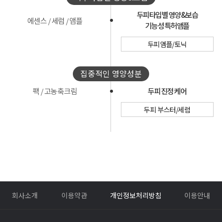
두피타입별 영양&보습
에센스 / 세럼 / 앰플
기능성 특허앰플
두피앰플/토닉
집중적인 영양성분
팩 / 고농축크림
두피 진정 케어
두피 부스터/세럼
회사소개
이용약관
개인정보처리방침
이용안내