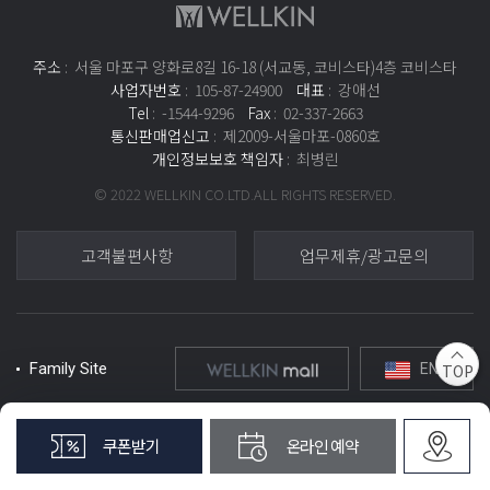
주소
: 서울 마포구 양화로8길 16-18 (서교동, 코비스타)4층 코비스타
사업자번호
: 105-87-24900
대표
: 강애선
Tel
: -1544-9296
Fax
: 02-337-2663
통신판매업신고
: 제2009-서울마포-0860호
개인정보보호 책임자
: 최병린
© 2022 WELLKIN CO.LTD.ALL RIGHTS RESERVED.
고객불편사항
업무제휴/광고문의
Family Site
ENG
TOP
쿠폰받기
온라인 예약