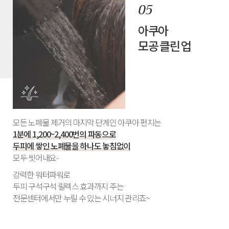
아쿠아
모공 클린 업
모든 노폐물 제거의 마지막 단계인 아쿠아 펀치는
1분에 1,200~2,400번의 파동으로
두피에 쌓인 노폐물을 하나도 놓침없이
모두 씻어내요-
강력한 워터파워로
두피 구석구석 릴렉스 효과까지 주는
전문센터에서만 누릴 수 있는 시너지 관리죠~