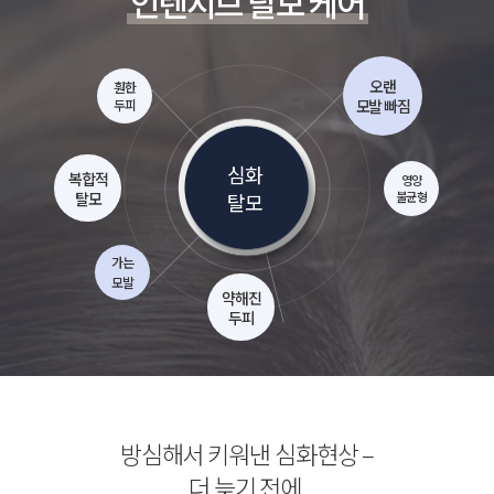
인텐시브 탈모 케어
오랜
훤한
두피
모발 빠짐
심화
복합적
영양
탈모
탈모
불균형
가는
모발
약해진
두피
방심해서 키워낸 심화현상 –
더 늦기 전에,