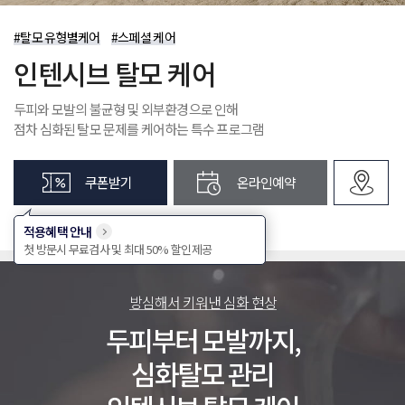
제목
#탈모 유형별케어
#스페셜 케어
첨부파일
인텐시브 탈모 케어
문의내용
두피와 모발의 불균형 및 외부환경으로 인해
개인정보 수집 및 이용 동의
(필수)
전체보기
점차 심화된 탈모 문제를 케어하는 특수 프로그램
확인
취소
첨부파일
쿠폰받기
온라인예약
개인정보 수집 및 이용 동의
(필수)
적용혜택 안내
전체보기
첫 방문시 무료검사 및 최대 50% 할인제공
확인
취소
방심해서 키워낸 심화 현상
두피부터 모발까지,
심화탈모 관리