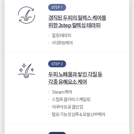
STEP 1
경직된 두피의 릴렉스 케어를
위한 2step 릴렉싱 테라피
힐링 테라피
Y리프팅케어
STEP 2
두피 노폐물과 쌓인 각질 등
각종 유해요소 케어
Steam 케어
스칼프 클리어 스케일링
아쿠아 모공 클린 업
탈모 기능성 샴푸 & 모발 LPP케어