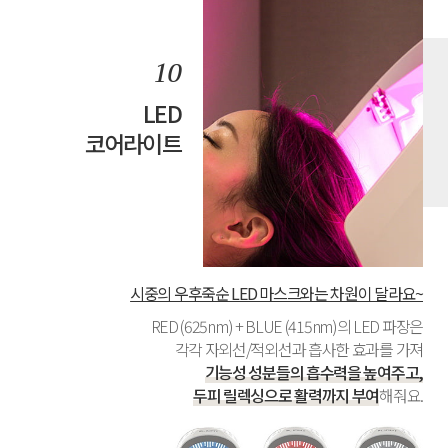
LED
코어라이트
시중의 우후죽순 LED 마스크와는 차원이 달라요~
RED (625nm) + BLUE (415nm)의 LED 파장은
각각 자외선/적외선과 흡사한 효과를 가져
기능성 성분들의 흡수력을 높여주고,
두피 릴렉싱으로 활력까지 부여
해줘요.