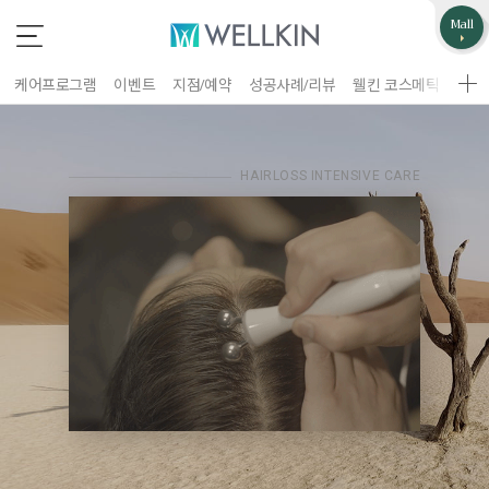
업무제휴/광고문의
고객불편사항
Mall
*
*
는 필수 입력 항목
는 필수 입력 항목
케어프로그램
이벤트
지점/예약
성공사례/리뷰
웰킨 코스메틱
웰킨
지점선택
구분
업체명
HAIRLOSS INTENSIVE CARE
이름
담당자
휴대폰 번호
홈페이지 주소
제목
이름
휴대폰 번호
문의내용