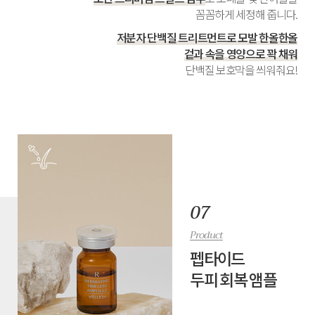
꼼꼼하게 세정해 줍니다.
저분자 단백질 트리트먼트로 모발 한올한올
겉과 속을 영양으로 꽉 채워
단백질 보호막을 씌워줘요!
Product
펩타이드
두피 회복 앰플