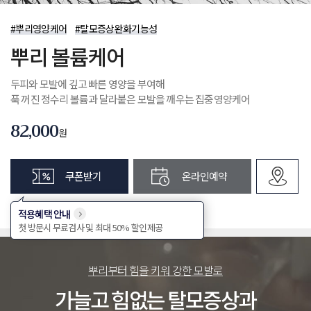
제목
#뿌리영양케어
#탈모증상완화기능성
첨부파일
뿌리 볼륨케어
문의내용
두피와 모발에 깊고 빠른 영양을 부여해
개인정보 수집 및 이용 동의
(필수)
전체보기
푹 꺼진 정수리 볼륨과 달라붙은 모발을 깨우는 집중영양케어
확인
취소
82,000
첨부파일
원
개인정보 수집 및 이용 동의
(필수)
쿠폰받기
온라인예약
전체보기
확인
취소
적용혜택 안내
첫 방문시 무료검사 및 최대 50% 할인제공
뿌리부터 힘을 키워 강한 모발로
가늘고 힘없는 탈모증상과