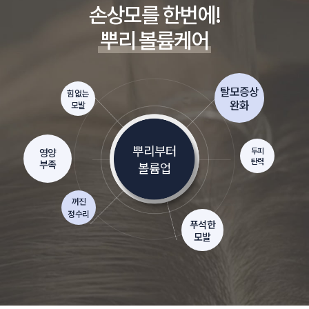
손상모를 한번에!
뿌리 볼륨케어
탈모증상
힘없는
완화
모발
뿌리부터
두피
영양
탄력
부족
볼륨업
꺼진
정수리
푸석한
모발