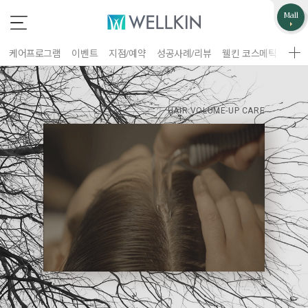
업무제휴/광고문의
고객불편사항
Mall
*
*
는 필수 입력 항목
는 필수 입력 항목
케어프로그램
이벤트
지점/예약
성공사례/리뷰
웰킨 코스메틱
웰킨
지점선택
구분
업체명
HAIR VOLUME-UP CARE
이름
담당자
휴대폰 번호
홈페이지 주소
제목
이름
휴대폰 번호
문의내용