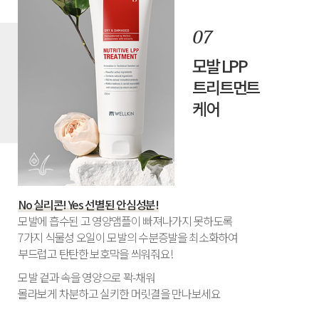
모발 LPP
트리트먼트
케어
No 실리콘! Yes 선별된 안심성분!
모발에 흡수된 고 영양앰플이 빠져나가지 못하도록
7가지 식물성 오일이 모발의 수분증발을 최소화하여
부드럽고 탄탄한 보호막을 씌워줘요!
모발 겉과 속을 영양으로 꽉-채워
몰라보게 차분하고 실키한 머릿결을 만나보세요