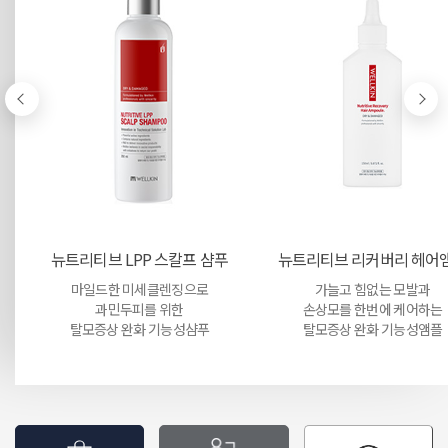
럼
뉴트리티브 LPP 스칼프 샴푸
뉴트리티브 리커버리 헤어
마일드한 미세클렌징으로
가늘고 힘없는 모발과
과민두피를 위한
손상모를 한번에 케어하는
탈모증상 완화 기능성샴푸
탈모증상 완화 기능성앰플