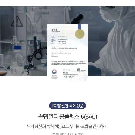
[독점]
웰킨 특허 성분
솔랩 알파 콤플렉스-6(SAC)
두피 항산화 특허 성분으로 두피와 모발을 건강하게!
*특허 제10-1981678호