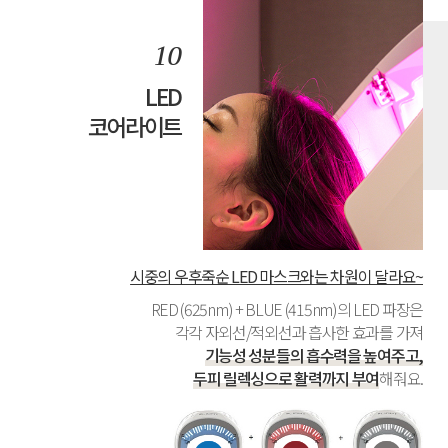
LED
코어라이트
시중의 우후죽순 LED 마스크와는 차원이 달라요~
RED (625nm) + BLUE (415nm)의 LED 파장은
각각 자외선/적외선과 흡사한 효과를 가져
기능성 성분들의 흡수력을 높여주고,
두피 릴렉싱으로 활력까지 부여
해줘요.