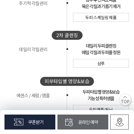
주기적 각질관리
묵은 각질과 기름기 제거
두피 스케일링 제품
2차 클렌징
데일리 두피클렌징
데일리 각질관리
매일 각질과 두피를 정돈
샴푸
피부타입별 영양&보습
두피타입별 영양&보습
에센스 / 세럼 / 앰플
기능성 특허앰플
TOP
두피앰플/토닉
쿠폰받기
온라인 예약
집중적인 영양성분