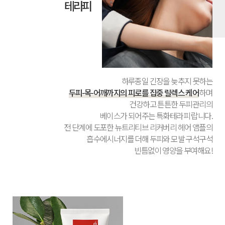
테라피
하루종일 긴장을 늦추지 못하는
두피-목-어깨까지의 피로를 집중 릴렉스 케어
하며
건강하고 튼튼한 두피관리의
베이스가 되어주는 특화테라피 랍니다.
전 단계에 도포한 뉴트리티브 리커버리 헤어 앰플의
흡수에시너지를 더해 두피와 모발 구석구석
빈틈없이 영양을 부여해요!