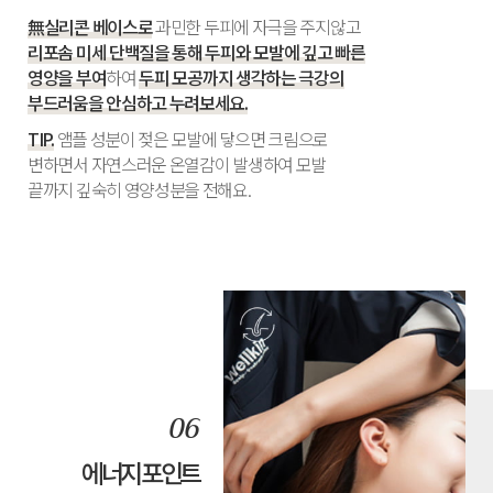
無실리콘 베이스로
과민한 두피에 자극을 주지않고
리포솜 미세 단백질을 통해 두피와 모발에 깊고 빠른
영양을 부여
하여
두피 모공까지 생각하는 극강의
부드러움을 안심하고 누려보세요.
TIP.
앰플 성분이 젖은 모발에 닿으면 크림으로
변하면서 자연스러운 온열감이 발생하여 모발
끝까지 깊숙히 영양성분을 전해요.
에너지 포인트