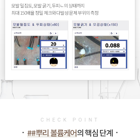
모발 밀집도, 모발 굵기, 두피ㄴ의 상태까지
최대 150배율 정밀 체크와 다발성 문제 부위의 측정
CHECK POINT
##뿌리 볼륨케어
의 핵심 단계