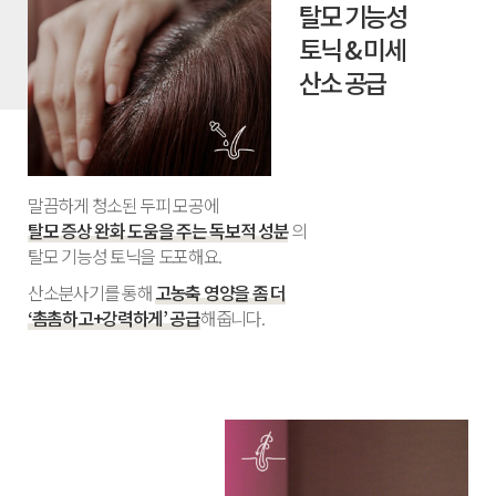
탈모 기능성
토닉 & 미세
산소 공급
말끔하게 청소된 두피 모공에
탈모 증상 완화 도움을 주는 독보적 성분
의
탈모 기능성 토닉을 도포해요.
산소분사기를 통해
고농축 영양을 좀 더
‘촘촘하고+강력하게’ 공급
해줍니다.